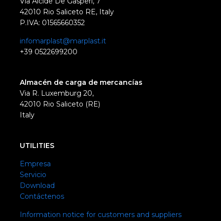
Via Alcide De Gasperi, 7
42010 Rio Saliceto RE, Italy
P.IVA: 01565660352
infomarplast@marplast.it
+39 0522699200
Almacén de carga de mercancías
Via R. Luxemburg 20,
42010 Rio Saliceto (RE)
Italy
UTILITIES
Empresa
Servicio
Download
Contáctenos
Information notice for customers and suppliers