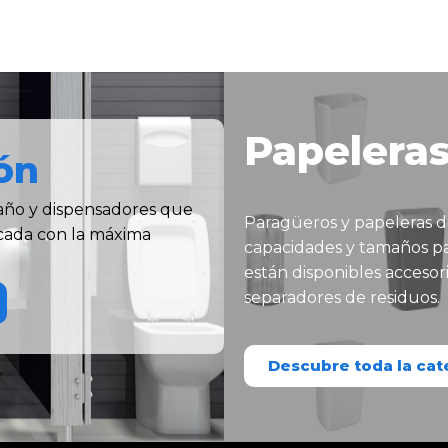
Papelera
ón
año y dispensadores que
Paragüeros y papeleras d
ticada con la máxima
capacidades y tamaños pa
están disponibles accesor
separadores de residuos.
Descubre toda la cat