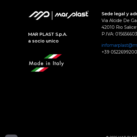
Sede legal y ad
Via Alcide De Ga
42010 Rio Salicet
P.IVA: 01565660
MAR PLAST S.p.A.
a socio unico
infomarplast@ma
+39 052269920