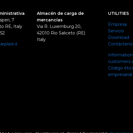
ministrativa
Almacén de carga de
UTILITIES
speri, 7
mercancías
Empresa
o RE, Italy
Via R. Luxemburg 20,
Servicio
352
42010 Rio Saliceto (RE)
Download
Italy
rplast.it
Contácteno
0
Information 
customers a
Código ético
empresarial