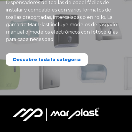
Dispensadores de toallas de papel fáciles de
instalar y compatibles con varios formatos de
toallas precortadas, intercaladas o en rollo. La
gama de Mar Plast incluye modelos de rasgado
manual o modelos electrónicos con fotocélulas
para cada necesidad.
Descubre toda la categoría