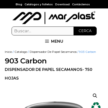
Blog
Catálogos y folletos
Download
Contáctenos
CERCA
MENU
Inicio
/
Catalogo
/
Dispensador De Papel Secamanos
/ 903 Carbon
903 Carbon
DISPENSADOR DE PAPEL SECAMANOS- 750
HOJAS