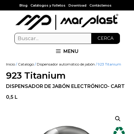
Blog
Catálogos y folletos
Download
Contáctenos
CERCA
MENU
Inicio
/
Catalogo
/
Dispensador automático de jabón
/ 923 Titanium
923 Titanium
DISPENSADOR DE JABÓN ELECTRÓNICO- CART
0,5 L