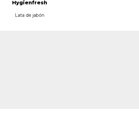
Hygienfresh
Shower Ecolabe
Lata de jabón
Lata de jabón