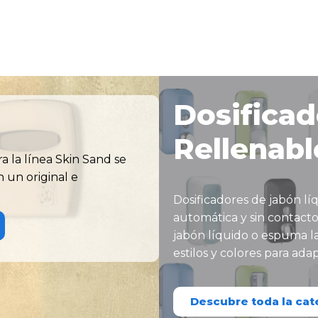
Dosificad
Rellenabl
a la línea Skin Sand se
 un original e
Dosificadores de jabón lí
automática y sin contact
jabón líquido o espuma la
estilos y colores para ada
Descubre toda la cat