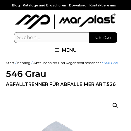
Blog
Kataloge und Broschüren
Download
Kontaktiere uns
CERCA
MENU
Start
/
Katalog
/
Abfallbehälter und Regenschirmständer
/ 546 Grau
546 Grau
ABFALLTRENNER FÜR ABFALLEIMER ART.526