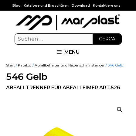
Blog
Kataloge und Broschüren
Download
Kontaktiere uns
CERCA
MENU
Start
/
Katalog
/
Abfallbehälter und Regenschirmständer
/ 546 Gelb
546 Gelb
ABFALLTRENNER FÜR ABFALLEIMER ART.526