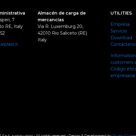
ministrativa
Almacén de carga de
UTILITIES
speri, 7
mercancías
Empresa
o RE, Italy
Via R. Luxemburg 20,
Servicio
352
42010 Rio Saliceto (RE)
Download
Italy
rplast.it
Contácteno
0
Information 
customers a
Código ético
empresarial
.p.A. a socio unico - All rights reserved - Design & Development by
Studio Il Grane