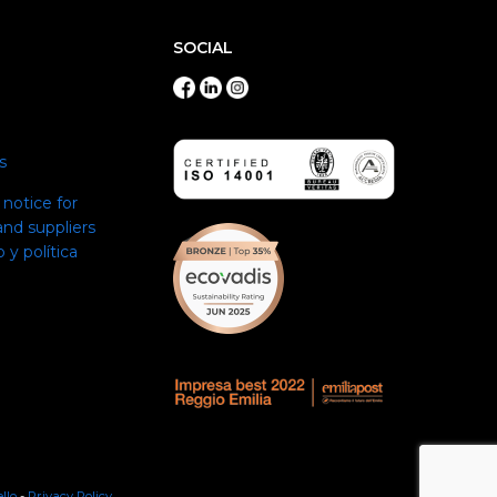
SOCIAL
s
notice for
nd suppliers
 y política
llo
-
Privacy Policy