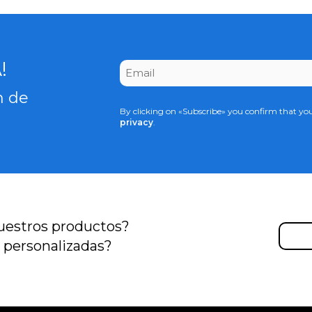
CAPTCHA
!
Email
*
n de
By clicking on «Subscribe» you confirm that yo
privacy
.
uestros productos?
s
personalizadas?