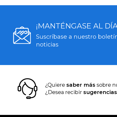
¡MANTÉNGASE AL DÍA
Suscríbase a nuestro boletí
noticias
¿Quiere
saber más
sobre n
¿Desea recibir
sugerencia