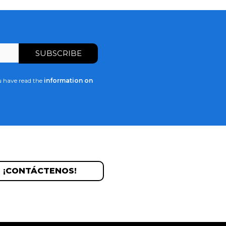
u have read the
information on
¡CONTÁCTENOS!