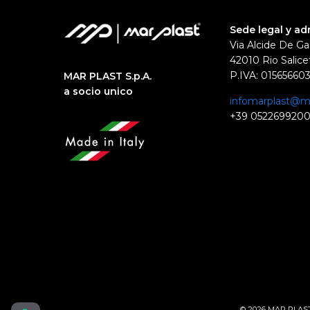
Sede legal y ad
Via Alcide De Ga
42010 Rio Salicet
P.IVA: 01565660
MAR PLAST S.p.A.
a socio unico
infomarplast@ma
+39 052269920
© 2026 MAR PLAST S