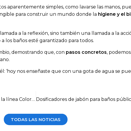
tos aparentemente simples, como lavarse las manos, pue
tangible para construir un mundo donde la
higiene y el 
llamada a la reflexión, sino también una llamada a la ac
 a los baños esté garantizado para todos.
ambio, demostrando que, con
pasos concretos
, podemos
mano.
 él: ‘hoy nos enseñaste que con una gota de agua se pu
Estilo y funcionalidad con el dispensador Art. 708 de la línea Colored
TODAS LAS NOTICIAS