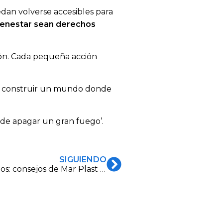
dan volverse accesibles para
bienestar sean derechos
ción. Cada pequeña acción
 construir un mundo donde
ede apagar un gran fuego’.
SIGUIENDO
Dosificadores de jabón para baños públicos: consejos de Mar Plast para elegir el mejor