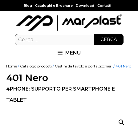
Blog
Cataloghi e Brochure
Download
Contatti
CERCA
MENU
Home
/
Catalogo prodotti
/
Cestini da tavolo e portabicchieri
/ 401 Nero
401 Nero
4PHONE: SUPPORTO PER SMARTPHONE E
TABLET