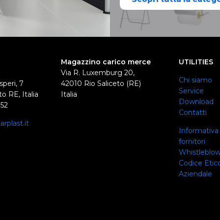
Magazzino carico merce
UTILITIES
Via R. Luxemburg 20,
Chi siamo
speri, 7
42010 Rio Saliceto (RE)
Service
o RE, Italia
Italia
Download
352
Contatti
rplast.it
Informativa 
0
fornitori
Whistleblo
Codice Etico
Aziendale