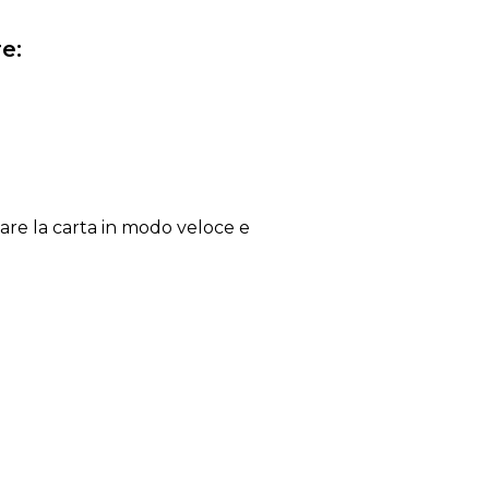
e:
o
iare la carta in modo veloce e