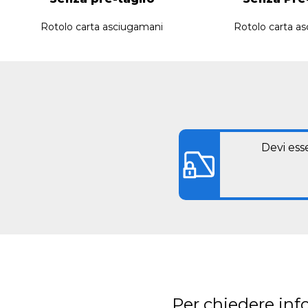
Rotolo carta asciugamani
Rotolo carta a
Devi ess
Per chiedere inf