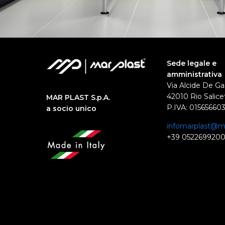
Sede legale e
amministrativa
Via Alcide De Ga
42010 Rio Salicet
MAR PLAST S.p.A.
P.IVA: 01565660
a socio unico
infomarplast@ma
+39 052269920