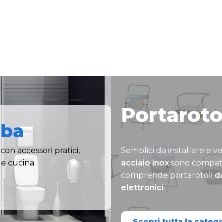
Portarotol
lba
con accessori pratici,
Semplici da installare e vel
 e cucina.
acciaio inox
sono compatib
comprende portarotoli
d
elettronici
.
Scopri tutta la categ