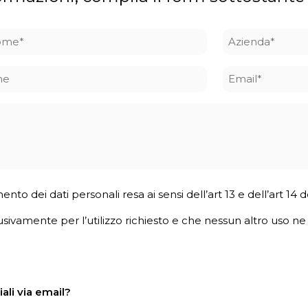
ome
Azienda
*
ne
Email
*
mento dei dati personali resa ai sensi dell’art 13 e dell’art 1
usivamente per l’utilizzo richiesto e che nessun altro uso ne v
ali via email?