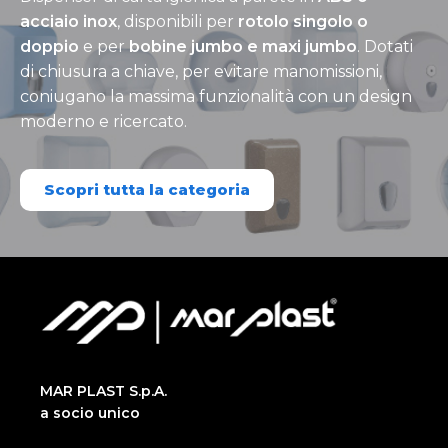
acciaio inox
, disponibili per
rotolo singolo o
doppio
e per
bobine jumbo e maxi jumbo
. Dotati
di chiusura a chiave, per evitare manomissioni,
coniugano la massima funzionalità con un design
moderno e ricercato.
Scopri tutta la categoria
MAR PLAST S.p.A.
a socio unico