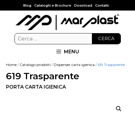
Blog
Cataloghi e Brochure
Download
Contatti
CERCA
MENU
Home
/
Catalogo prodotti
/
Dispenser carta igienica
/ 619 Trasparente
619 Trasparente
PORTA CARTA IGIENICA