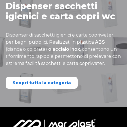
Dispenser sacchetti
igienici e carta copri wc
Dispenser di sacchetti igienici e carta copriwater
per bagni pubblici. Realizzati in plastica
ABS
(bianca o colorata)
o acciaio inox
, consentono un
rifornimento rapido e permettono di prelevare con
estrema facilità sacchetti e carta copriwater.
Scopri tutta la categoria