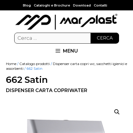
Blog
Cataloghi e Brochure
Download
Contatti
CERCA
MENU
Home
/
Catalogo prodotti
/
Dispenser carta copri wc, sacchetti igienici e
assorbenti
/ 662 Satin
662 Satin
DISPENSER CARTA COPRIWATER