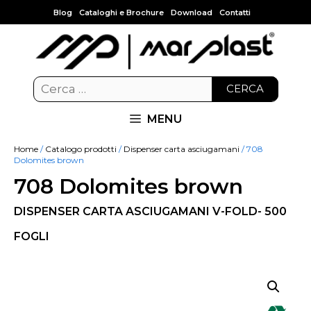
Blog
Cataloghi e Brochure
Download
Contatti
CERCA
MENU
Home
/
Catalogo prodotti
/
Dispenser carta asciugamani
/ 708
Dolomites brown
708 Dolomites brown
DISPENSER CARTA ASCIUGAMANI V-FOLD- 500
FOGLI