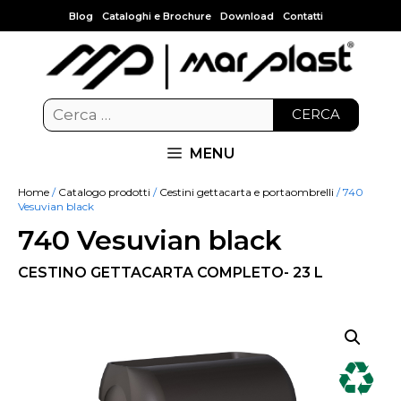
Blog
Cataloghi e Brochure
Download
Contatti
CERCA
MENU
Home
/
Catalogo prodotti
/
Cestini gettacarta e portaombrelli
/ 740
Vesuvian black
740 Vesuvian black
CESTINO GETTACARTA COMPLETO- 23 L