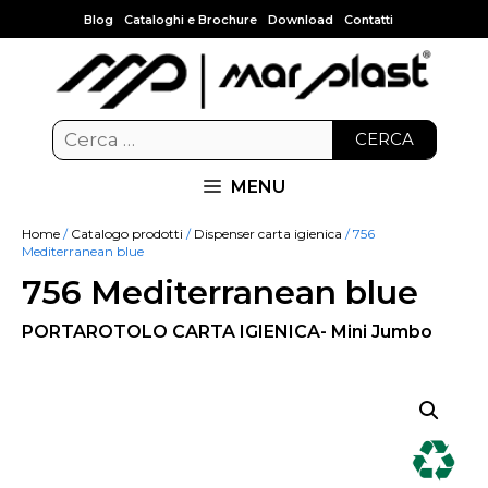
Blog
Cataloghi e Brochure
Download
Contatti
CERCA
MENU
Home
/
Catalogo prodotti
/
Dispenser carta igienica
/ 756
Mediterranean blue
756 Mediterranean blue
PORTAROTOLO CARTA IGIENICA- Mini Jumbo