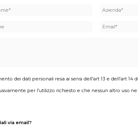
ome
Azienda
*
ne
Email
*
mento dei dati personali resa ai sensi dell’art 13 e dell’art 1
usivamente per l’utilizzo richiesto e che nessun altro uso ne v
ali via email?