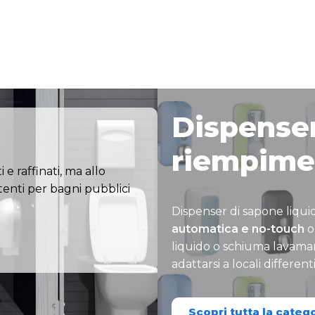
Dispense
riempime
e raffinati, ma allo
tenti per bagni pubblici
Dispenser di sapone liqu
automatica e no-touch
o
liquido o schiuma lavamani
adattarsi a locali differenti
Scopri tutta la categ