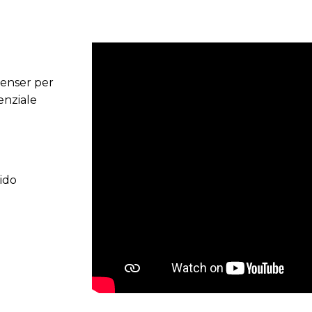
penser per
enziale
ido