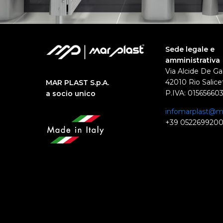
Sede legale e
amministrativa
Via Alcide De Ga
42010 Rio Salicet
MAR PLAST S.p.A.
P.IVA: 01565660
a socio unico
infomarplast@ma
+39 052269920