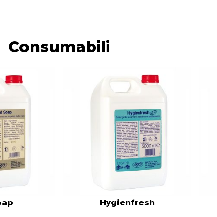
Consumabili
oap
Hygienfresh