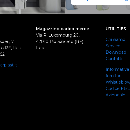
Magazzino carico merce
UTILITIES
Via R. Luxemburg 20,
Chi siamo
speri, 7
42010 Rio Saliceto (RE)
Service
o RE, Italia
Italia
Download
352
Contatti
rplast.it
Informativa 
0
fornitori
Whistleblo
Codice Etico
Aziendale