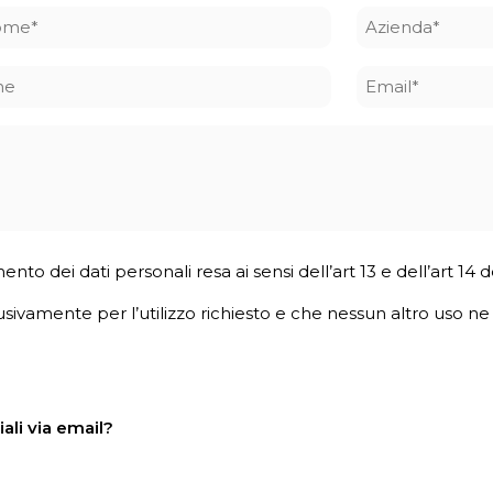
ome
Azienda
*
ne
Email
*
mento dei dati personali resa ai sensi dell’art 13 e dell’art 1
usivamente per l’utilizzo richiesto e che nessun altro uso ne v
ali via email?