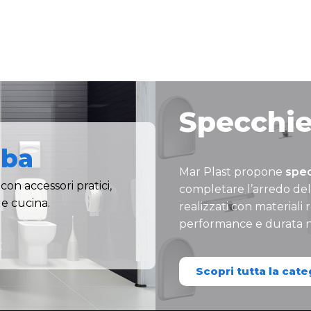
Specchie
lba
Mar Plast propone
spec
con accessori pratici,
completare l’arredo dell
 e cucina.
realizzati con materiali 
performance e durata 
Scopri tutta la cate