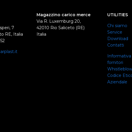
Magazzino carico merce
UTILITIES
Via R. Luxemburg 20,
Chi siamo
speri, 7
42010 Rio Saliceto (RE)
Service
o RE, Italia
Italia
Download
352
Contatti
rplast.it
Informativa 
0
fornitori
Whistleblo
Codice Etico
Aziendale