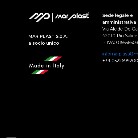
Sede legale e
amministrativa
Via Alcide De Ga
42010 Rio Salicet
MAR PLAST S.p.A.
P.IVA: 01565660
a socio unico
infomarplast@ma
+39 052269920