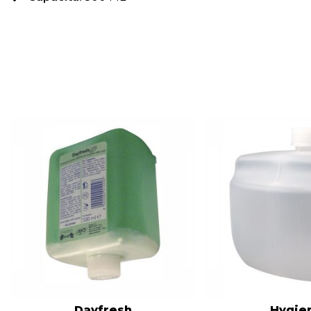
Dayfresh
Hygie