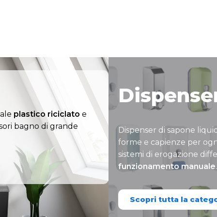
Dispenser
iale
plastico riciclato
e
ssori bagno di grande
Dispenser di sapone liquido
forme e capienze per ogni
sistemi di erogazione diffe
funzionamento manuale
.
Scopri tutta la categ