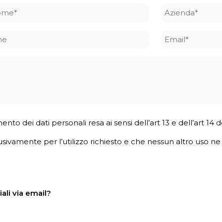
ome
Azienda
*
ne
Email
*
mento dei dati personali resa ai sensi dell’art 13 e dell’art 1
usivamente per l’utilizzo richiesto e che nessun altro uso ne v
ali via email?