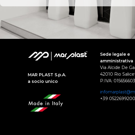
Sede legale e
amministrativa
Via Alcide De Ga
42010 Rio Salicet
MAR PLAST S.p.A.
P.IVA: 01565660
a socio unico
infomarplast@ma
+39 052269920