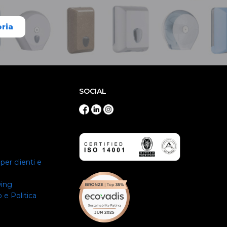
oria
SOCIAL
per clienti e
wing
 e Politica