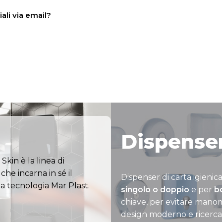
ali via email?
Dispenser
Skin è la linea di
che incarna in sé il
Dispenser di carta igienic
a tecnologia Mar Plast.
singolo o doppio
e per
b
chiave, per evitare manom
design moderno e ricerca