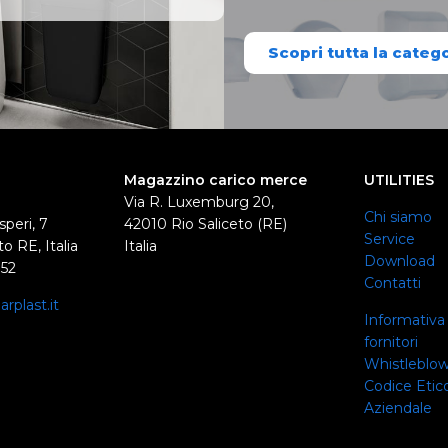
Scopri tutta la categ
Magazzino carico merce
UTILITIES
Via R. Luxemburg 20,
Chi siamo
speri, 7
42010 Rio Saliceto (RE)
Service
o RE, Italia
Italia
Download
352
Contatti
rplast.it
Informativa 
0
fornitori
Whistleblo
Codice Etico
Aziendale