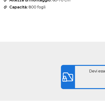
Altezza di montaggio:
60-70 cm
Capacità:
800 fogli
Devi ess