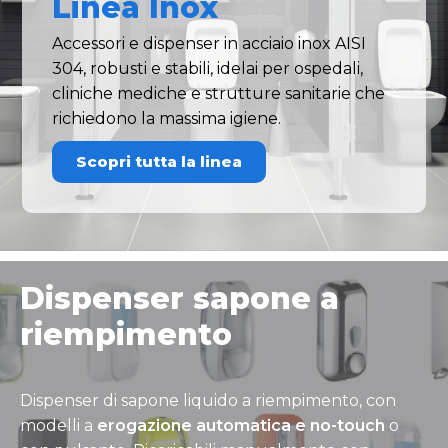
Linea Inox
Accessori e dispenser in acciaio inox AISI
304, robusti e stabili, idelai per ospedali,
cliniche mediche e strutture sanitarie che
richiedono la massima igiene.
Scopri tutta la linea
Dispenser sapone a
riempimento
Dispenser di sapone liquido a riempimento, con
modelli a
erogazione automatica e no-touch
o