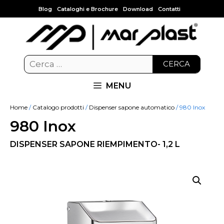
Blog
Cataloghi e Brochure
Download
Contatti
CERCA
MENU
Home
/
Catalogo prodotti
/
Dispenser sapone automatico
/ 980 Inox
980 Inox
DISPENSER SAPONE RIEMPIMENTO- 1,2 L