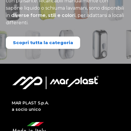
con pulsante. Ricaricabili manualmente con
sapone liquido o schiuma lavamani, sono disponibili
in
diverse forme, stili e colori
, per adattarsi a locali
differenti.
Scopri tutta la categoria
MAR PLAST S.p.A.
a socio unico