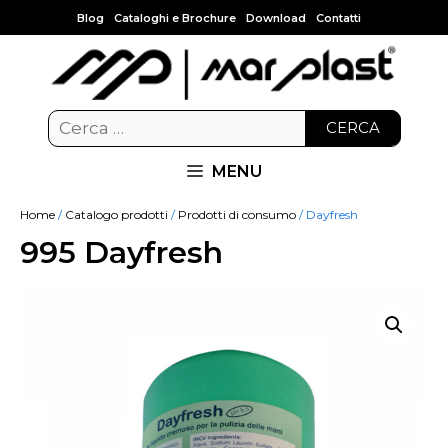
Blog
Cataloghi e Brochure
Download
Contatti
CERCA
MENU
Home
/
Catalogo prodotti
/
Prodotti di consumo
/ Dayfresh
995 Dayfresh