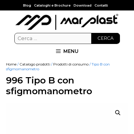
Blog
Cataloghi e Brochure
Download
Contatti
CERCA
MENU
Home
/
Catalogo prodotti
/
Prodotti di consumo
/ Tipo B con
sfigmomanometro
996 Tipo B con
sfigmomanometro