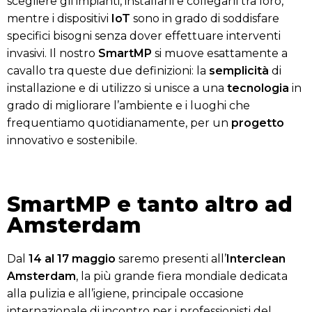
scegliere gli impianti, installarli e collegarli tra loro,
mentre i dispositivi
IoT
sono in grado di soddisfare
specifici bisogni senza dover effettuare interventi
invasivi. Il nostro
SmartMP
si muove esattamente a
cavallo tra queste due definizioni: la
semplicità
di
installazione e di utilizzo si unisce a una
tecnologia
in
grado di migliorare l’ambiente e i luoghi che
frequentiamo quotidianamente, per un
progetto
innovativo e sostenibile.
SmartMP e tanto altro ad
Amsterdam
Dal
14 al 17 maggio
saremo presenti all’
Interclean
Amsterdam
, la più grande fiera mondiale dedicata
alla pulizia e all’igiene, principale occasione
internazionale di incontro per i professionisti del