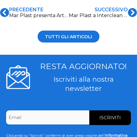
PRECEDENTE
SUCCESSIVO
Mar Plast presenta Artemis, l’innovativo distributore automatico per assorbenti
Mar Plast a Interclean 2024
TUTTI GLI ARTICOLI
RESTA AGGIORNATO!
Iscriviti alla nostra
newsletter
CAPTCHA
Email
*
Cliccando su “Iscriviti” confermi di aver preso visione dell’
Informativa