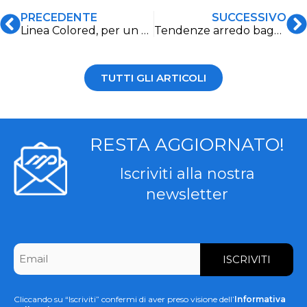
PRECEDENTE
SUCCESSIVO
Linea Colored, per un bagno di colori!
Tendenze arredo bagno 2023
TUTTI GLI ARTICOLI
RESTA AGGIORNATO!
Iscriviti alla nostra
newsletter
CAPTCHA
Email
*
Cliccando su “Iscriviti” confermi di aver preso visione dell’
Informativa