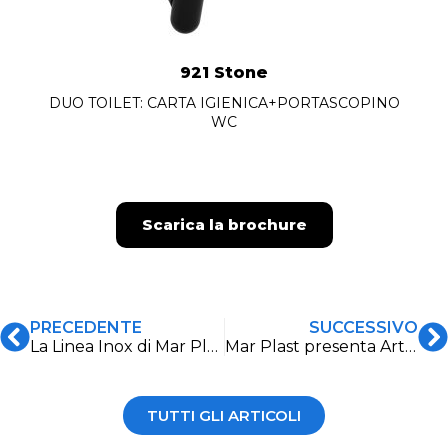
921 Stone
DUO TOILET: CARTA IGIENICA+PORTASCOPINO
WC
Scarica la brochure
PRECEDENTE
SUCCESSIVO
La Linea Inox di Mar Plast: l’eccellenza dell’Acciaio Inox per un bagno igienico e resistente
Mar Plast presenta Artemis, l’innovativo distributore automatico per assorbenti
TUTTI GLI ARTICOLI