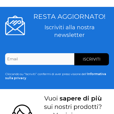
RESTA AGGIORNATO!
Iscriviti alla nostra
newsletter
CAPTCHA
Email
*
Cliccando su “Iscriviti” confermi di aver preso visione dell’
Informativa
sulla privacy
.
Vuoi
sapere di più
sui nostri prodotti?